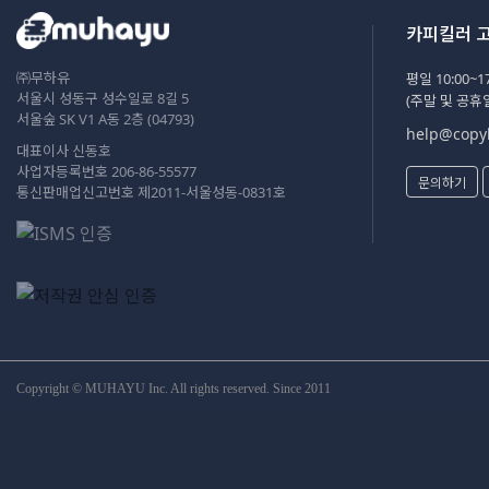
카피킬러 
㈜무하유
평일 10:00~17
서울시 성동구 성수일로 8길 5
(주말 및 공휴
서울숲 SK V1 A동 2층 (04793)
help@copyk
대표이사 신동호
사업자등록번호 206-86-55577
문의하기
통신판매업신고번호 제2011-서울성동-0831호
Copyright © MUHAYU Inc. All rights reserved. Since 2011