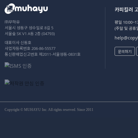
카피킬러 
㈜무하유
평일 10:00~17
서울시 성동구 성수일로 8길 5
(주말 및 공휴
서울숲 SK V1 A동 2층 (04793)
help@copyk
대표이사 신동호
사업자등록번호 206-86-55577
문의하기
통신판매업신고번호 제2011-서울성동-0831호
Copyright © MUHAYU Inc. All rights reserved. Since 2011