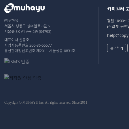
카피킬러 
㈜무하유
평일 10:00~17
서울시 성동구 성수일로 8길 5
(주말 및 공휴
서울숲 SK V1 A동 2층 (04793)
help@copyk
대표이사 신동호
사업자등록번호 206-86-55577
문의하기
통신판매업신고번호 제2011-서울성동-0831호
Copyright © MUHAYU Inc. All rights reserved. Since 2011