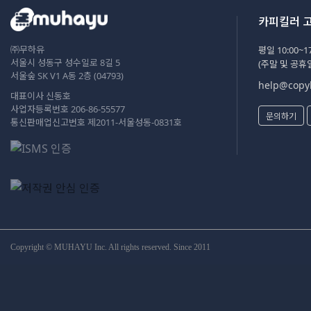
카피킬러 
㈜무하유
평일 10:00~17
서울시 성동구 성수일로 8길 5
(주말 및 공휴
서울숲 SK V1 A동 2층 (04793)
help@copyk
대표이사 신동호
사업자등록번호 206-86-55577
문의하기
통신판매업신고번호 제2011-서울성동-0831호
Copyright © MUHAYU Inc. All rights reserved. Since 2011