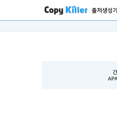
간
APA