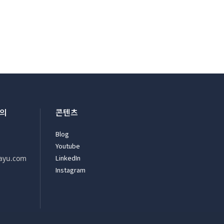
문의
콘텐츠
Blog
Youtube
LinkedIn
ayu.com
Instagram