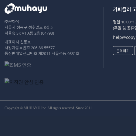
카피킬러 
㈜무하유
평일 10:00~17
서울시 성동구 성수일로 8길 5
(주말 및 공휴
서울숲 SK V1 A동 2층 (04793)
help@copyk
대표이사 신동호
사업자등록번호 206-86-55577
문의하기
통신판매업신고번호 제2011-서울성동-0831호
Copyright © MUHAYU Inc. All rights reserved. Since 2011