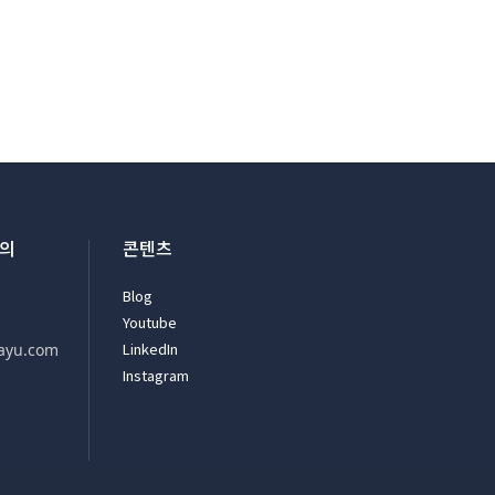
문의
콘텐츠
Blog
Youtube
LinkedIn
ayu.com
Instagram