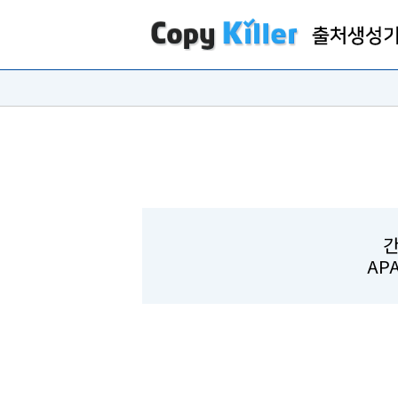
간
APA