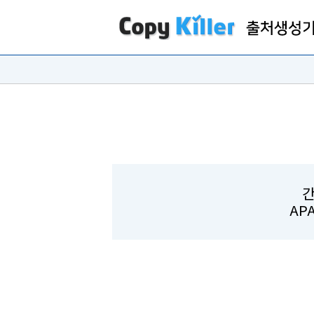
간
APA