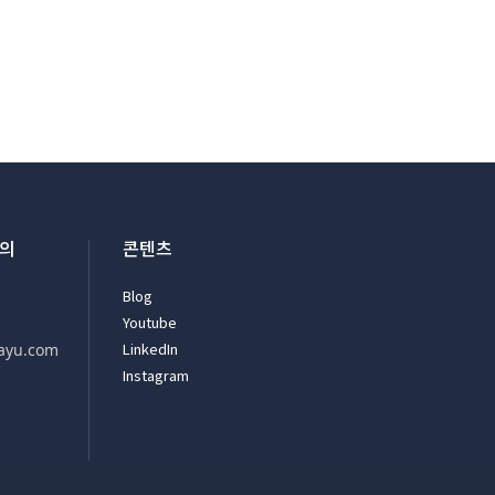
문의
콘텐츠
Blog
Youtube
LinkedIn
ayu.com
Instagram