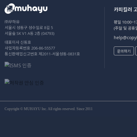
카피킬러 
㈜무하유
평일 10:00~17
서울시 성동구 성수일로 8길 5
(주말 및 공휴
서울숲 SK V1 A동 2층 (04793)
help@copyk
대표이사 신동호
사업자등록번호 206-86-55577
문의하기
통신판매업신고번호 제2011-서울성동-0831호
Copyright © MUHAYU Inc. All rights reserved. Since 2011