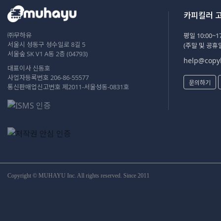
카피킬러 
㈜무하유
평일 10:00~17
서울시 성동구 성수일로 8길 5
(주말 및 공휴
서울숲 SK V1 A동 2층 (04793)
help@copyk
대표이사 신동호
사업자등록번호 206-86-55577
문의하기
통신판매업신고번호 제2011-서울성동-0831호
Copyright © MUHAYU Inc. All rights reserved. Since 2011