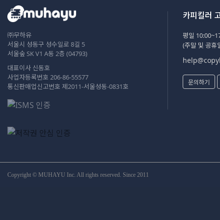
카피킬러 
㈜무하유
평일 10:00~17
서울시 성동구 성수일로 8길 5
(주말 및 공휴
서울숲 SK V1 A동 2층 (04793)
help@copyk
대표이사 신동호
사업자등록번호 206-86-55577
문의하기
통신판매업신고번호 제2011-서울성동-0831호
Copyright © MUHAYU Inc. All rights reserved. Since 2011