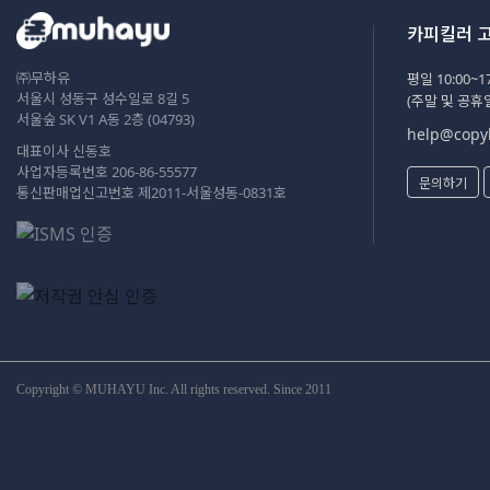
카피킬러 
㈜무하유
평일 10:00~17
서울시 성동구 성수일로 8길 5
(주말 및 공휴
서울숲 SK V1 A동 2층 (04793)
help@copyk
대표이사 신동호
사업자등록번호 206-86-55577
문의하기
통신판매업신고번호 제2011-서울성동-0831호
Copyright © MUHAYU Inc. All rights reserved. Since 2011