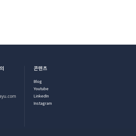
문의
콘텐츠
Blog
Youtube
LinkedIn
ayu.com
Instagram