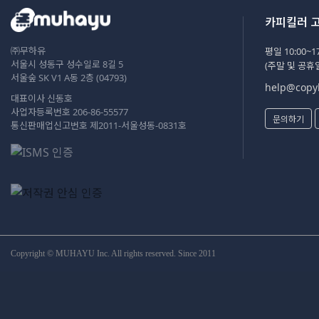
카피킬러 
㈜무하유
평일 10:00~17
서울시 성동구 성수일로 8길 5
(주말 및 공휴
서울숲 SK V1 A동 2층 (04793)
help@copyk
대표이사 신동호
사업자등록번호 206-86-55577
문의하기
통신판매업신고번호 제2011-서울성동-0831호
Copyright © MUHAYU Inc. All rights reserved. Since 2011