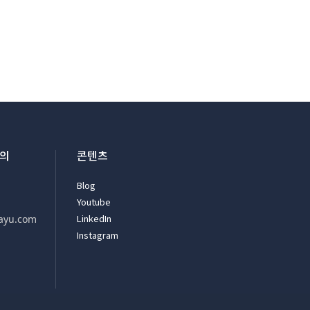
문의
콘텐츠
Blog
Youtube
LinkedIn
ayu.com
Instagram