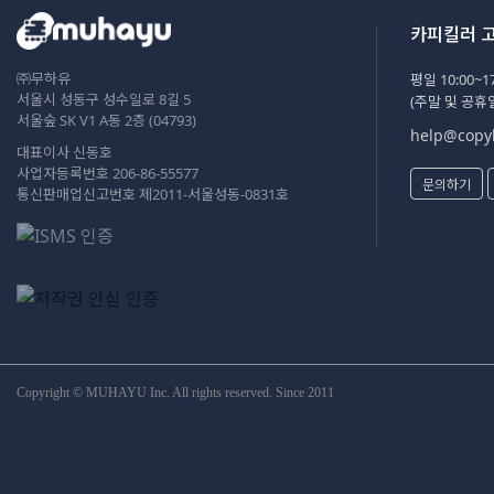
카피킬러 
㈜무하유
평일 10:00~17
서울시 성동구 성수일로 8길 5
(주말 및 공휴
서울숲 SK V1 A동 2층 (04793)
help@copyk
대표이사 신동호
사업자등록번호 206-86-55577
문의하기
통신판매업신고번호 제2011-서울성동-0831호
Copyright © MUHAYU Inc. All rights reserved. Since 2011