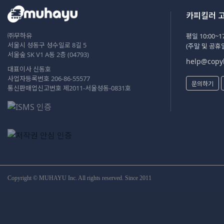
카피킬러 
㈜무하유
평일 10:00~17
서울시 성동구 성수일로 8길 5
(주말 및 공휴
서울숲 SK V1 A동 2층 (04793)
help@copyk
대표이사 신동호
사업자등록번호 206-86-55577
문의하기
통신판매업신고번호 제2011-서울성동-0831호
Copyright © MUHAYU Inc. All rights reserved. Since 2011