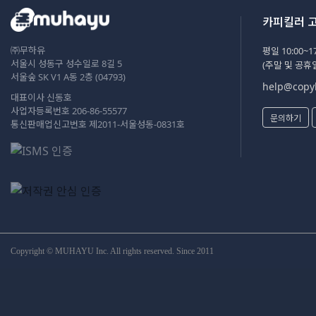
카피킬러 
㈜무하유
평일 10:00~17
서울시 성동구 성수일로 8길 5
(주말 및 공휴
서울숲 SK V1 A동 2층 (04793)
help@copyk
대표이사 신동호
사업자등록번호 206-86-55577
문의하기
통신판매업신고번호 제2011-서울성동-0831호
Copyright © MUHAYU Inc. All rights reserved. Since 2011