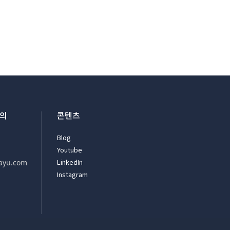
문의
콘텐츠
Blog
Youtube
LinkedIn
ayu.com
Instagram