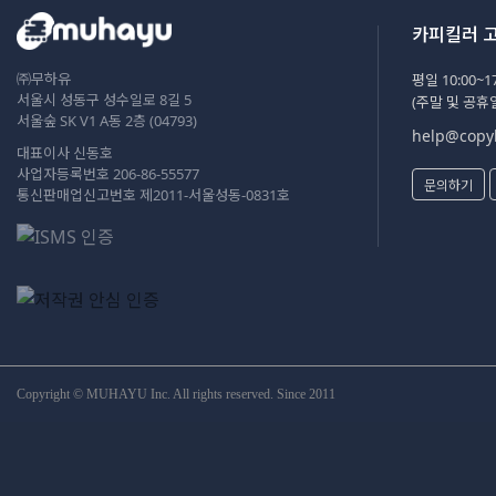
카피킬러 
㈜무하유
평일 10:00~17
서울시 성동구 성수일로 8길 5
(주말 및 공휴
서울숲 SK V1 A동 2층 (04793)
help@copyk
대표이사 신동호
사업자등록번호 206-86-55577
문의하기
통신판매업신고번호 제2011-서울성동-0831호
Copyright © MUHAYU Inc. All rights reserved. Since 2011