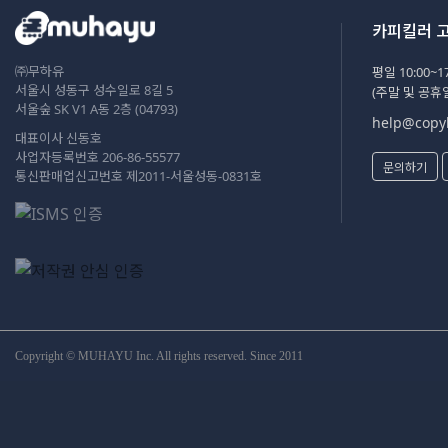
카피킬러 
㈜무하유
평일 10:00~17
서울시 성동구 성수일로 8길 5
(주말 및 공휴
서울숲 SK V1 A동 2층 (04793)
help@copyk
대표이사 신동호
사업자등록번호 206-86-55577
문의하기
통신판매업신고번호 제2011-서울성동-0831호
Copyright © MUHAYU Inc. All rights reserved. Since 2011