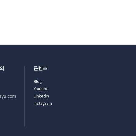
문의
콘텐츠
Blog
Youtube
LinkedIn
ayu.com
Instagram