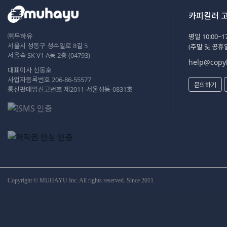
카피킬러 
㈜무하유
평일 10:00~17
서울시 성동구 성수일로 8길 5
(주말 및 공휴
서울숲 SK V1 A동 2층 (04793)
help@copyk
대표이사 신동호
사업자등록번호 206-86-55577
문의하기
통신판매업신고번호 제2011-서울성동-0831호
Copyright © MUHAYU Inc. All rights reserved. Since 2011