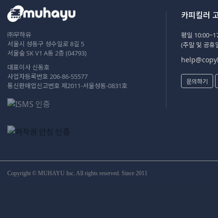
카피킬러 
㈜무하유
평일 10:00~17
서울시 성동구 성수일로 8길 5
(주말 및 공휴
서울숲 SK V1 A동 2층 (04793)
help@copyk
대표이사 신동호
사업자등록번호 206-86-55577
문의하기
통신판매업신고번호 제2011-서울성동-0831호
Copyright © MUHAYU Inc. All rights reserved. Since 2011