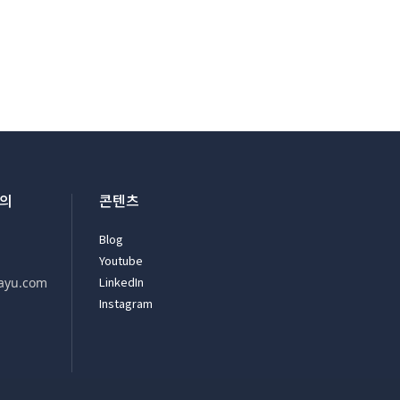
문의
콘텐츠
Blog
Youtube
LinkedIn
ayu.com
Instagram