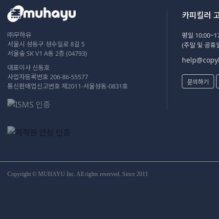
카피킬러 
㈜무하유
평일 10:00~17
서울시 성동구 성수일로 8길 5
(주말 및 공휴
서울숲 SK V1 A동 2층 (04793)
help@copyk
대표이사 신동호
사업자등록번호 206-86-55577
문의하기
통신판매업신고번호 제2011-서울성동-0831호
Copyright © MUHAYU Inc. All rights reserved. Since 2011