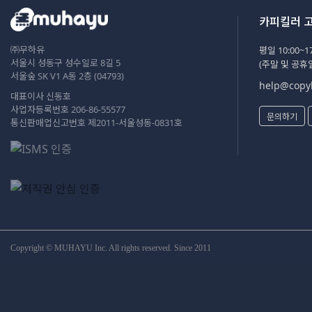
카피킬러 
㈜무하유
평일 10:00~17
서울시 성동구 성수일로 8길 5
(주말 및 공휴
서울숲 SK V1 A동 2층 (04793)
help@copyk
대표이사 신동호
사업자등록번호 206-86-55577
문의하기
통신판매업신고번호 제2011-서울성동-0831호
Copyright © MUHAYU Inc. All rights reserved. Since 2011