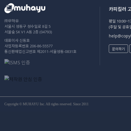
카피킬러 
㈜무하유
평일 10:00~17
서울시 성동구 성수일로 8길 5
(주말 및 공휴
서울숲 SK V1 A동 2층 (04793)
help@copyk
대표이사 신동호
사업자등록번호 206-86-55577
문의하기
통신판매업신고번호 제2011-서울성동-0831호
Copyright © MUHAYU Inc. All rights reserved. Since 2011