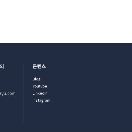
문의
콘텐츠
Blog
Youtube
LinkedIn
ayu.com
Instagram