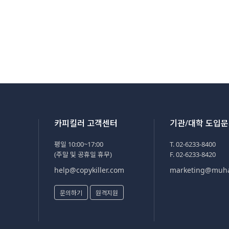
카피킬러 고객센터
기관/대학 도입
평일 10:00~17:00
T. 02-6233-8400
(주말 및 공휴일 휴무)
F. 02-6233-8420
help@copykiller.com
marketing@muh
문의하기
원격지원