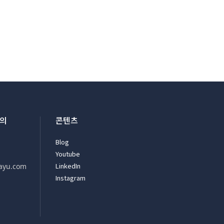
문의
콘텐츠
Blog
Youtube
LinkedIn
ayu.com
Instagram