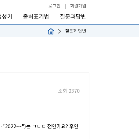
로그인
|
회원가입
생성기
출처표기법
질문과답변
질문과 답변
조회 2370
2022~~")는 ㄱㄴㄷ 전인가요? 후인