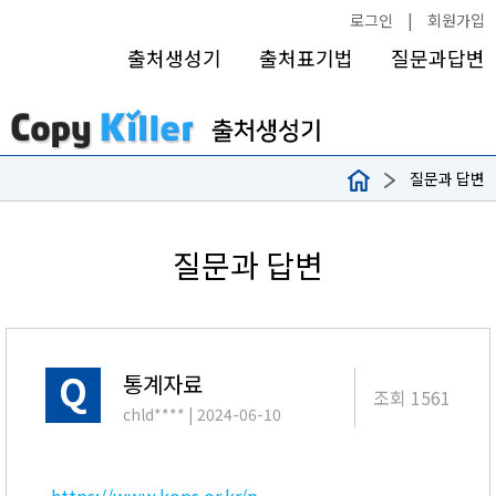
로그인
|
회원가입
출처생성기
출처표기법
질문과답변
질문과 답변
질문과 답변
통계자료
조회 1561
chld****
| 2024-06-10